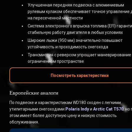
Улучшенная передняя подвеска с алюминиевым 
рулевым кулаком обеспечивает точное управление 
на пересеченной местности
Система электронного впрыска топлива (EFI) гаранти
стабильную работу двигателя в любых условиях
Широкие лыжи (950 мм) значительно повышают 
устойчивость и проходимость снегохода
Трансмиссия с реверсом упрощает маневрирование 
ограниченном пространстве
Посмотреть характеристики
Европейские аналоги
По подвеске и характеристикам WD180 сходен с легкими 
утилитарными снегоходами 
Polaris Indy
 и 
Arctic Cat T570
, но 
этом имеет более доступную цену и низкую стоимость 
обслуживания.